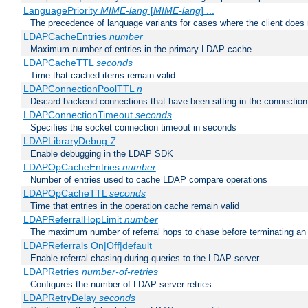
LanguagePriority
MIME-lang
[
MIME-lang
] ...
The precedence of language variants for cases where the client does
LDAPCacheEntries
number
Maximum number of entries in the primary LDAP cache
LDAPCacheTTL
seconds
Time that cached items remain valid
LDAPConnectionPoolTTL
n
Discard backend connections that have been sitting in the connection
LDAPConnectionTimeout
seconds
Specifies the socket connection timeout in seconds
LDAPLibraryDebug
7
Enable debugging in the LDAP SDK
LDAPOpCacheEntries
number
Number of entries used to cache LDAP compare operations
LDAPOpCacheTTL
seconds
Time that entries in the operation cache remain valid
LDAPReferralHopLimit
number
The maximum number of referral hops to chase before terminating a
LDAPReferrals On|Off|default
Enable referral chasing during queries to the LDAP server.
LDAPRetries
number-of-retries
Configures the number of LDAP server retries.
LDAPRetryDelay
seconds