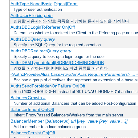
AuthType None|Basic|Digest|Form
Type of user authentication
AuthUserFile
file-path
인증할 사용자명와 암호 목록을 저장하는 문자파일명을 지정한다
AuthzDBDLoginToReferer On|Off
Determines whether to redirect the Client to the Referring page on succ
AuthzDBDQuery
query
Specify the SQL Query for the required operation
AuthzDBDRedirectQuery
query
Specify a query to look up a login page for the user
AuthzDBMType default|SDBM|GDBM|NDBM|DB
암호를 저장하는 데이터베이스 파일 종류를 지정한다
<AuthzProviderAlias
baseProvider Alias Require-Parameters
> ...
Enclose a group of directives that represent an extension of a base au
AuthzSendForbiddenOnFailure On|Off
Send '403 FORBIDDEN' instead of '401 UNAUTHORIZED' if authenticat
BalancerGrowth
#
Number of additional Balancers that can be added Post-configuration
BalancerInherit On|Off
Inherit ProxyPassed Balancers/Workers from the main server
BalancerMember [
balancerurl
]
url
[
key=value [key=value ...]]
Add a member to a load balancing group
BalancerPersist On|Off