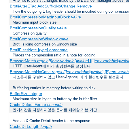
Attempt to persist changes made by the Balancer Manager across res
BrotliAlterETag AddSuffix|NoChange|Remove
How the outgoing ETag header should be modified during compressio
BrotliCompressionMaxInputBlock
value
Maximum input block size
BrotliCompressionQuality
value
Compression quality
BrotliCompressionWindow
value
Brotli sliding compression window size
BrotliFilterNote [
type
]
notename
Places the compression ratio in a note for logging
BrowserMatch
regex [!]env-variable
[=
value
] [[!]
env-variable
[=
valu
HTTP User-Agent에 따라 환경변수를 설정한다
BrowserMatchNoCase
regex [!]env-variable
[=
value
] [[!]
env-variab
대소문자를 구별하지않고 User-Agent에 따라 환경변수를 설정한다
Buffer log entries in memory before writing to disk
BufferSize integer
Maximum size in bytes to buffer by the buffer filter
CacheDefaultExpire
seconds
만기시간을 지정하지않은 문서를 캐쉬할 기본 기간.
Add an X-Cache-Detail header to the response.
CacheDirLength
length