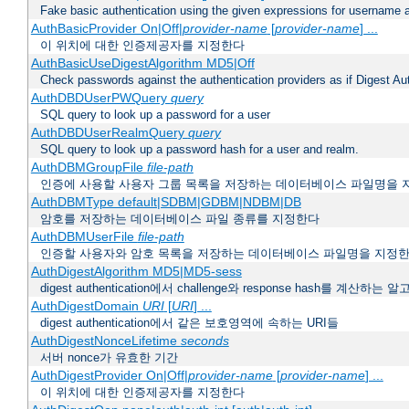
Fake basic authentication using the given expressions for username
AuthBasicProvider On|Off|
provider-name
[
provider-name
] ...
이 위치에 대한 인증제공자를 지정한다
AuthBasicUseDigestAlgorithm MD5|Off
Check passwords against the authentication providers as if Digest Aut
AuthDBDUserPWQuery
query
SQL query to look up a password for a user
AuthDBDUserRealmQuery
query
SQL query to look up a password hash for a user and realm.
AuthDBMGroupFile
file-path
인증에 사용할 사용자 그룹 목록을 저장하는 데이터베이스 파일명을 
AuthDBMType default|SDBM|GDBM|NDBM|DB
암호를 저장하는 데이터베이스 파일 종류를 지정한다
AuthDBMUserFile
file-path
인증할 사용자와 암호 목록을 저장하는 데이터베이스 파일명을 지정
AuthDigestAlgorithm MD5|MD5-sess
digest authentication에서 challenge와 response hash를 계산
AuthDigestDomain
URI
[
URI
] ...
digest authentication에서 같은 보호영역에 속하는 URI들
AuthDigestNonceLifetime
seconds
서버 nonce가 유효한 기간
AuthDigestProvider On|Off|
provider-name
[
provider-name
] ...
이 위치에 대한 인증제공자를 지정한다