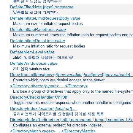
출력을 어느정도 압축하는가
DeflateFilterNote [
type
]
notename
압축률을 로그에 기록한다
DeflateInflateLimitRequestBody
value
Maximum size of inflated request bodies
DeflateInflateRatioBurst
value
Maximum number of times the inflation ratio for request bodies can b
DeflateInflateRatioLimit
value
Maximum inflation ratio for request bodies
DeflateMemLevel
value
zlib이 압축할때 사용하는 메모리량
DeflateWindowSize
value
Zlib 압축 window size
Deny from all|
host
|env=[!]
env-variable
[
host
|env=[!]
env-variable
] .
Controls which hosts are denied access to the server
<Directory
directory-path
> ... </Directory>
Enclose a group of directives that apply only to the named file-system 
DirectoryCheckHandler On|Off
Toggle how this module responds when another handler is configured
DirectoryIndex
local-url
[
local-url
] ...
클라이언트가 디렉토리를 요청할때 찾아볼 자원 목록
DirectoryIndexRedirect on | off | permanent | temp | seeother |
3x
Configures an external redirect for directory indexes.
<DirectoryMatch
regex
> ... </DirectoryMatch>