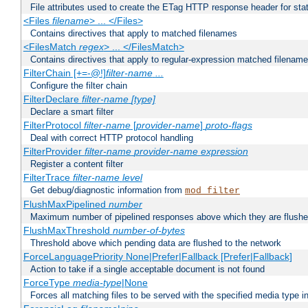
File attributes used to create the ETag HTTP response header for stati
<Files
filename
> ... </Files>
Contains directives that apply to matched filenames
<FilesMatch
regex
> ... </FilesMatch>
Contains directives that apply to regular-expression matched filenam
FilterChain [+=-@!]
filter-name
...
Configure the filter chain
FilterDeclare
filter-name
[type]
Declare a smart filter
FilterProtocol
filter-name
[
provider-name
]
proto-flags
Deal with correct HTTP protocol handling
FilterProvider
filter-name
provider-name
expression
Register a content filter
FilterTrace
filter-name
level
Get debug/diagnostic information from
mod_filter
FlushMaxPipelined
number
Maximum number of pipelined responses above which they are flushe
FlushMaxThreshold
number-of-bytes
Threshold above which pending data are flushed to the network
ForceLanguagePriority None|Prefer|Fallback [Prefer|Fallback]
Action to take if a single acceptable document is not found
ForceType
media-type
|None
Forces all matching files to be served with the specified media type 