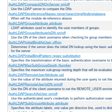
AuthLDAPCompareDNOnServer on|off
Use the LDAP server to compare the DNs
AuthLDAPDereferenceAliases never|searching|finding|always
When will the module de-reference aliases
AuthLDAPGroupAttribute
attribute
LDAP attributes used to identify the user members of groups.
AuthLDAPGroupAttributeIsDN on|off
Use the DN of the client username when checking for group members
AuthLDAPInitialBindAsUser off|on
Determines if the server does the initial DN lookup using the basic a
for the server
AuthLDAPInitialBindPattern
regex
substitution
Specifies the transformation of the basic authentication username to
AuthLDAPMaxSubGroupDepth
Number
Specifies the maximum sub-group nesting depth that will be evaluated
AuthLDAPRemoteUserAttribute uid
Use the value of the attribute returned during the user query to se
AuthLDAPRemoteUserIsDN on|off
Use the DN of the client username to set the REMOTE_USER environ
AuthLDAPSearchAsUser on|off
Use the authenticated user's credentials to perform authorization sea
AuthLDAPSubGroupAttribute
attribute
Specifies the attribute labels, one value per directive line, used to d