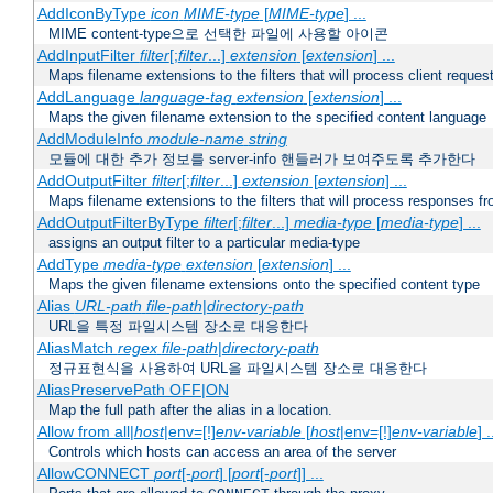
AddIconByType
icon
MIME-type
[
MIME-type
] ...
MIME content-type으로 선택한 파일에 사용할 아이콘
AddInputFilter
filter
[;
filter
...]
extension
[
extension
] ...
Maps filename extensions to the filters that will process client reques
AddLanguage
language-tag
extension
[
extension
] ...
Maps the given filename extension to the specified content language
AddModuleInfo
module-name
string
모듈에 대한 추가 정보를 server-info 핸들러가 보여주도록 추가한다
AddOutputFilter
filter
[;
filter
...]
extension
[
extension
] ...
Maps filename extensions to the filters that will process responses fr
AddOutputFilterByType
filter
[;
filter
...]
media-type
[
media-type
] ...
assigns an output filter to a particular media-type
AddType
media-type
extension
[
extension
] ...
Maps the given filename extensions onto the specified content type
Alias
URL-path
file-path
|
directory-path
URL을 특정 파일시스템 장소로 대응한다
AliasMatch
regex
file-path
|
directory-path
정규표현식을 사용하여 URL을 파일시스템 장소로 대응한다
AliasPreservePath OFF|ON
Map the full path after the alias in a location.
Allow from all|
host
|env=[!]
env-variable
[
host
|env=[!]
env-variable
] .
Controls which hosts can access an area of the server
AllowCONNECT
port
[-
port
] [
port
[-
port
]] ...