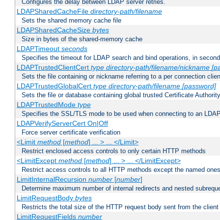
Configures the delay between LDAP server retries.
LDAPSharedCacheFile
directory-path/filename
Sets the shared memory cache file
LDAPSharedCacheSize
bytes
Size in bytes of the shared-memory cache
LDAPTimeout
seconds
Specifies the timeout for LDAP search and bind operations, in secon
LDAPTrustedClientCert
type
directory-path/filename/nickname
[p
Sets the file containing or nickname referring to a per connection clien
LDAPTrustedGlobalCert
type
directory-path/filename
[password]
Sets the file or database containing global trusted Certificate Authority 
LDAPTrustedMode
type
Specifies the SSL/TLS mode to be used when connecting to an LDAP
LDAPVerifyServerCert On|Off
Force server certificate verification
<Limit
method
[
method
] ... > ... </Limit>
Restrict enclosed access controls to only certain HTTP methods
<LimitExcept
method
[
method
] ... > ... </LimitExcept>
Restrict access controls to all HTTP methods except the named one
LimitInternalRecursion
number
[
number
]
Determine maximum number of internal redirects and nested subrequ
LimitRequestBody
bytes
Restricts the total size of the HTTP request body sent from the client
LimitRequestFields
number