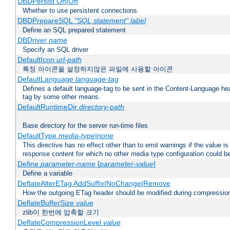
DBDPersist On|Off
Whether to use persistent connections
DBDPrepareSQL
"SQL statement"
label
Define an SQL prepared statement
DBDriver
name
Specify an SQL driver
DefaultIcon
url-path
특정 아이콘을 설정하지않은 파일에 사용할 아이콘
DefaultLanguage
language-tag
Defines a default language-tag to be sent in the Content-Language head
tag by some other means.
DefaultRuntimeDir
directory-path
Base directory for the server run-time files
DefaultType
media-type|none
This directive has no effect other than to emit warnings if the value i
response content for which no other media type configuration could b
Define
parameter-name
[
parameter-value
]
Define a variable
DeflateAlterETag AddSuffix|NoChange|Remove
How the outgoing ETag header should be modified during compressio
DeflateBufferSize
value
zlib이 한번에 압축할 크기
DeflateCompressionLevel
value