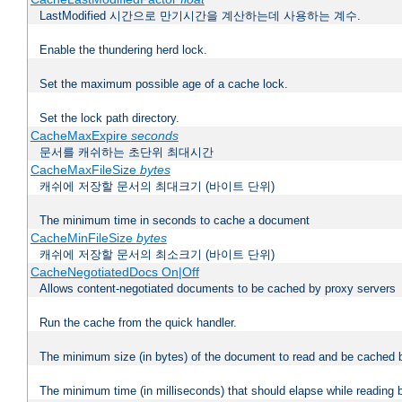
LastModified 시간으로 만기시간을 계산하는데 사용하는 계수.
Enable the thundering herd lock.
Set the maximum possible age of a cache lock.
Set the lock path directory.
CacheMaxExpire
seconds
문서를 캐쉬하는 초단위 최대시간
CacheMaxFileSize
bytes
캐쉬에 저장할 문서의 최대크기 (바이트 단위)
The minimum time in seconds to cache a document
CacheMinFileSize
bytes
캐쉬에 저장할 문서의 최소크기 (바이트 단위)
CacheNegotiatedDocs On|Off
Allows content-negotiated documents to be cached by proxy servers
Run the cache from the quick handler.
The minimum size (in bytes) of the document to read and be cached 
The minimum time (in milliseconds) that should elapse while reading 