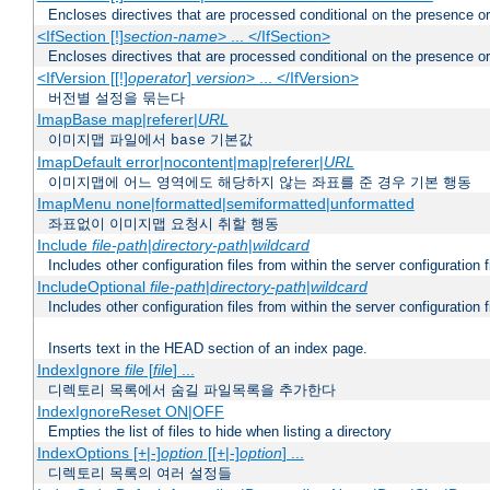
Encloses directives that are processed conditional on the presence o
<IfSection [!]
section-name
> ... </IfSection>
Encloses directives that are processed conditional on the presence or
<IfVersion [[!]
operator
]
version
> ... </IfVersion>
버전별 설정을 묶는다
ImapBase map|referer|
URL
이미지맵 파일에서
기본값
base
ImapDefault error|nocontent|map|referer|
URL
이미지맵에 어느 영역에도 해당하지 않는 좌표를 준 경우 기본 행동
ImapMenu none|formatted|semiformatted|unformatted
좌표없이 이미지맵 요청시 취할 행동
Include
file-path
|
directory-path
|
wildcard
Includes other configuration files from within the server configuration f
IncludeOptional
file-path
|
directory-path
|
wildcard
Includes other configuration files from within the server configuration f
Inserts text in the HEAD section of an index page.
IndexIgnore
file
[
file
] ...
디렉토리 목록에서 숨길 파일목록을 추가한다
IndexIgnoreReset ON|OFF
Empties the list of files to hide when listing a directory
IndexOptions [+|-]
option
[[+|-]
option
] ...
디렉토리 목록의 여러 설정들