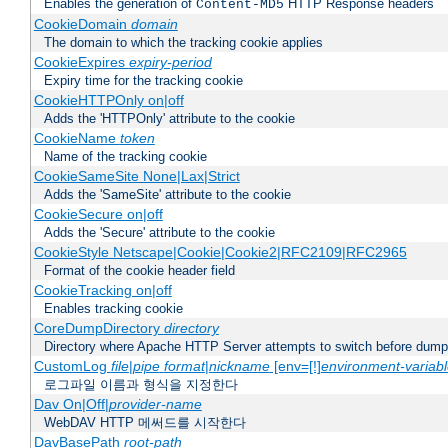
Enables the generation of
HTTP Response headers
Content-MD5
CookieDomain
domain
The domain to which the tracking cookie applies
CookieExpires
expiry-period
Expiry time for the tracking cookie
CookieHTTPOnly on|off
Adds the 'HTTPOnly' attribute to the cookie
CookieName
token
Name of the tracking cookie
CookieSameSite None|Lax|Strict
Adds the 'SameSite' attribute to the cookie
CookieSecure on|off
Adds the 'Secure' attribute to the cookie
CookieStyle Netscape|Cookie|Cookie2|RFC2109|RFC2965
Format of the cookie header field
CookieTracking on|off
Enables tracking cookie
CoreDumpDirectory
directory
Directory where Apache HTTP Server attempts to switch before dump
CustomLog
file
|
pipe
format
|
nickname
[env=[!]
environment-variab
로그파일 이름과 형식을 지정한다
Dav On|Off|
provider-name
WebDAV HTTP 메써드를 시작한다
DavBasePath
root-path