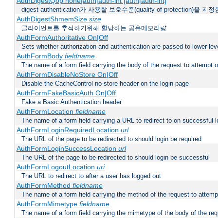
AuthDigestQop none|auth|auth-int [auth|auth-int]
digest authentication가 사용할 보호수준(quality-of-protection)을 지
AuthDigestShmemSize
size
클라이언트를 추적하기위해 할당하는 공유메모리량
AuthFormAuthoritative On|Off
Sets whether authorization and authentication are passed to lower le
AuthFormBody
fieldname
The name of a form field carrying the body of the request to attempt 
AuthFormDisableNoStore On|Off
Disable the CacheControl no-store header on the login page
AuthFormFakeBasicAuth On|Off
Fake a Basic Authentication header
AuthFormLocation
fieldname
The name of a form field carrying a URL to redirect to on successful l
AuthFormLoginRequiredLocation
url
The URL of the page to be redirected to should login be required
AuthFormLoginSuccessLocation
url
The URL of the page to be redirected to should login be successful
AuthFormLogoutLocation
uri
The URL to redirect to after a user has logged out
AuthFormMethod
fieldname
The name of a form field carrying the method of the request to attemp
AuthFormMimetype
fieldname
The name of a form field carrying the mimetype of the body of the req