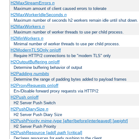
H2MaxStreamErrors
n
Maximum amount of client caused errors to tolerate
H2MaxWorkerIdleSeconds
n
Maximum number of seconds h2 workers remain idle until shut down.
H2MaxWorkers
n
Maximum number of worker threads to use per child process.
H2MinWorkers
n
Minimal number of worker threads to use per child process.
H2ModernTLSOnly on|off
Require HTTP/2 connections to be "modern TLS" only
H2OutputBuffering on|off
Determine buffering behavior of output
H2Padding
numbits
Determine the range of padding bytes added to payload frames
H2ProxyRequests on|off
En-/Disable forward proxy requests via HTTP/2
H2Push on|off
H2 Server Push Switch
H2PushDiarySize
n
H2 Server Push Diary Size
H2PushPriority
mime-type
[after|before|interleaved] [
weight
]
H2 Server Push Priority
H2PushResource [add]
path
[critical]
Declares resources for early pushing to the client