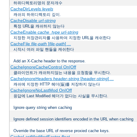
하위디렉토리명의 문자개수
CacheDirLevels
levels
캐쉬의 하위디렉토리 깊이.
CacheDisable
url-string
특정 URL을 캐쉬하지 않는다
CacheEnable
cache_type
url-string
지정한 저장관리자를 사용하여 지정한 URL을 캐쉬한다
CacheFile
file-path
[
file-path
] ...
시작시 여러 파일 핸들을 캐쉬한다
Add an X-Cache header to the response.
CacheIgnoreCacheControl On|Off
클라이언트가 캐쉬하지않는 내용을 요청함을 무시한다.
CacheIgnoreHeaders
header-string
[
header-string
] ...
캐쉬에 지정한 HTTP 헤더(들)를 저장하지 않는다
CacheIgnoreNoLastMod On|Off
응답에 Last Modified 헤더가 없다는 사실을 무시한다.
Ignore query string when caching
Ignore defined session identifiers encoded in the URL when caching
Override the base URL of reverse proxied cache keys.
CacheLastModifiedFactor
float