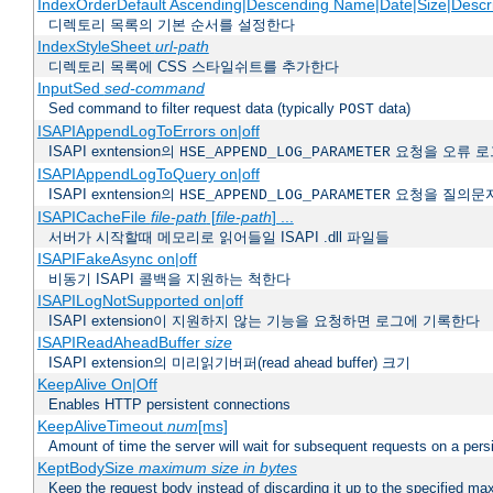
IndexOrderDefault Ascending|Descending Name|Date|Size|Descri
디렉토리 목록의 기본 순서를 설정한다
IndexStyleSheet
url-path
디렉토리 목록에 CSS 스타일쉬트를 추가한다
InputSed
sed-command
Sed command to filter request data (typically
data)
POST
ISAPIAppendLogToErrors on|off
ISAPI exntension의
요청을 오류 로
HSE_APPEND_LOG_PARAMETER
ISAPIAppendLogToQuery on|off
ISAPI exntension의
요청을 질의문
HSE_APPEND_LOG_PARAMETER
ISAPICacheFile
file-path
[
file-path
] ...
서버가 시작할때 메모리로 읽어들일 ISAPI .dll 파일들
ISAPIFakeAsync on|off
비동기 ISAPI 콜백을 지원하는 척한다
ISAPILogNotSupported on|off
ISAPI extension이 지원하지 않는 기능을 요청하면 로그에 기록한다
ISAPIReadAheadBuffer
size
ISAPI extension의 미리읽기버퍼(read ahead buffer) 크기
KeepAlive On|Off
Enables HTTP persistent connections
KeepAliveTimeout
num
[ms]
Amount of time the server will wait for subsequent requests on a pers
KeptBodySize
maximum size in bytes
Keep the request body instead of discarding it up to the specified ma