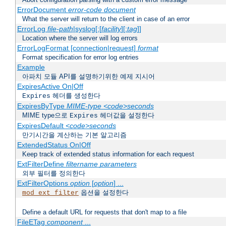
ErrorDocument
error-code
document
What the server will return to the client in case of an error
ErrorLog
file-path
|syslog[:[
facility
][:
tag
]]
Location where the server will log errors
ErrorLogFormat [connection|request]
format
Format specification for error log entries
Example
아파치 모듈 API를 설명하기위한 예제 지시어
ExpiresActive On|Off
헤더를 생성한다
Expires
ExpiresByType
MIME-type
<code>seconds
MIME type으로
헤더값을 설정한다
Expires
ExpiresDefault
<code>seconds
만기시간을 계산하는 기본 알고리즘
ExtendedStatus On|Off
Keep track of extended status information for each request
ExtFilterDefine
filtername
parameters
외부 필터를 정의한다
ExtFilterOptions
option
[
option
] ...
옵션을 설정한다
mod_ext_filter
Define a default URL for requests that don't map to a file
FileETag
component
...