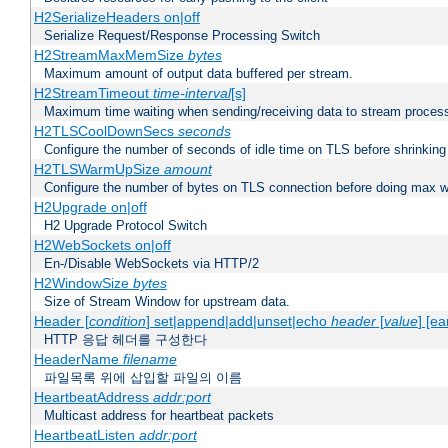
H2SerializeHeaders on|off
Serialize Request/Response Processing Switch
H2StreamMaxMemSize
bytes
Maximum amount of output data buffered per stream.
H2StreamTimeout
time-interval
[s]
Maximum time waiting when sending/receiving data to stream proces
H2TLSCoolDownSecs
seconds
Configure the number of seconds of idle time on TLS before shrinking
H2TLSWarmUpSize
amount
Configure the number of bytes on TLS connection before doing max w
H2Upgrade on|off
H2 Upgrade Protocol Switch
H2WebSockets on|off
En-/Disable WebSockets via HTTP/2
H2WindowSize
bytes
Size of Stream Window for upstream data.
Header [
condition
] set|append|add|unset|echo
header
[
value
] [ea
HTTP 응답 헤더를 구성한다
HeaderName
filename
파일목록 위에 삽입할 파일의 이름
HeartbeatAddress
addr:port
Multicast address for heartbeat packets
HeartbeatListen
addr:port