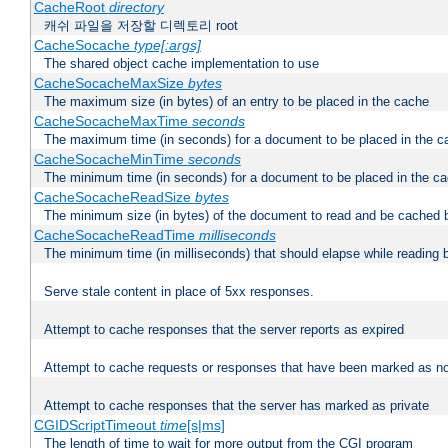
CacheRoot
directory
캐쉬 파일을 저장할 디렉토리 root
CacheSocache
type[:args]
The shared object cache implementation to use
CacheSocacheMaxSize
bytes
The maximum size (in bytes) of an entry to be placed in the cache
CacheSocacheMaxTime
seconds
The maximum time (in seconds) for a document to be placed in the c
CacheSocacheMinTime
seconds
The minimum time (in seconds) for a document to be placed in the c
CacheSocacheReadSize
bytes
The minimum size (in bytes) of the document to read and be cached 
CacheSocacheReadTime
milliseconds
The minimum time (in milliseconds) that should elapse while reading 
Serve stale content in place of 5xx responses.
Attempt to cache responses that the server reports as expired
Attempt to cache requests or responses that have been marked as no
Attempt to cache responses that the server has marked as private
CGIDScriptTimeout
time
[s|ms]
The length of time to wait for more output from the CGI program