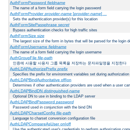
AuthFormPassword
fieldname
The name of a form field carrying the login password
AuthFormProvider
provider-name
[
provider-name
] ...
Sets the authentication provider(s) for this location
AuthFormSitePassphrase
secret
Bypass authentication checks for high traffic sites
AuthFormSize
size
The largest size of the form in bytes that will be parsed for the login d
AuthFormUsername
fieldname
The name of a form field carrying the login username
AuthGroupFile
file-path
인증에 사용할 사용자 그룹 목록을 저장하는 문자파일명을 지정한다
AuthLDAPAuthorizePrefix
prefix
Specifies the prefix for environment variables set during authorization
AuthLDAPBindAuthoritative off|on
Determines if other authentication providers are used when a user can
AuthLDAPBindDN
distinguished-name
Optional DN to use in binding to the LDAP server
AuthLDAPBindPassword
password
Password used in conjunction with the bind DN
AuthLDAPCharsetConfig
file-path
Language to charset conversion configuration file
AuthLDAPCompareAsUser on|off
Use the authenticated user's credentials to perform authorization co