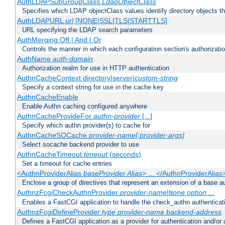
AuthLDAPSubGroupClass
LdapObjectClass
Specifies which LDAP objectClass values identify directory objects t
AuthLDAPURL
url
[NONE|SSL|TLS|STARTTLS]
URL specifying the LDAP search parameters
AuthMerging Off | And | Or
Controls the manner in which each configuration section's authorizatio
AuthName
auth-domain
Authorization realm for use in HTTP authentication
AuthnCacheContext directory|server|
custom-string
Specify a context string for use in the cache key
AuthnCacheEnable
Enable Authn caching configured anywhere
AuthnCacheProvideFor
authn-provider
[...]
Specify which authn provider(s) to cache for
AuthnCacheSOCache
provider-name[:provider-args]
Select socache backend provider to use
AuthnCacheTimeout
timeout
(seconds)
Set a timeout for cache entries
<AuthnProviderAlias
baseProvider Alias
> ... </AuthnProviderAlias
Enclose a group of directives that represent an extension of a base au
AuthnzFcgiCheckAuthnProvider
provider-name
|
option
...
None
Enables a FastCGI application to handle the check_authn authenticat
AuthnzFcgiDefineProvider
type
provider-name
backend-address
Defines a FastCGI application as a provider for authentication and/or 