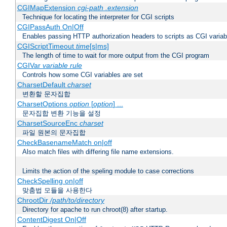
CGIMapExtension
cgi-path
.extension
Technique for locating the interpreter for CGI scripts
CGIPassAuth On|Off
Enables passing HTTP authorization headers to scripts as CGI variab
CGIScriptTimeout
time
[s|ms]
The length of time to wait for more output from the CGI program
CGIVar
variable
rule
Controls how some CGI variables are set
CharsetDefault
charset
변환할 문자집합
CharsetOptions
option
[
option
] ...
문자집합 변환 기능을 설정
CharsetSourceEnc
charset
파일 원본의 문자집합
CheckBasenameMatch on|off
Also match files with differing file name extensions.
Limits the action of the speling module to case corrections
CheckSpelling on|off
맞춤법 모듈을 사용한다
ChrootDir
/path/to/directory
Directory for apache to run chroot(8) after startup.
ContentDigest On|Off