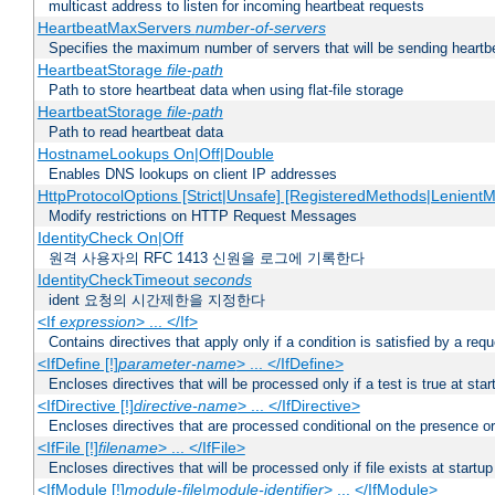
multicast address to listen for incoming heartbeat requests
HeartbeatMaxServers
number-of-servers
Specifies the maximum number of servers that will be sending heartbe
HeartbeatStorage
file-path
Path to store heartbeat data when using flat-file storage
HeartbeatStorage
file-path
Path to read heartbeat data
HostnameLookups On|Off|Double
Enables DNS lookups on client IP addresses
HttpProtocolOptions [Strict|Unsafe] [RegisteredMethods|LenientM
Modify restrictions on HTTP Request Messages
IdentityCheck On|Off
원격 사용자의 RFC 1413 신원을 로그에 기록한다
IdentityCheckTimeout
seconds
ident 요청의 시간제한을 지정한다
<If
expression
> ... </If>
Contains directives that apply only if a condition is satisfied by a req
<IfDefine [!]
parameter-name
> ... </IfDefine>
Encloses directives that will be processed only if a test is true at star
<IfDirective [!]
directive-name
> ... </IfDirective>
Encloses directives that are processed conditional on the presence or
<IfFile [!]
filename
> ... </IfFile>
Encloses directives that will be processed only if file exists at startup
<IfModule [!]
module-file
|
module-identifier
> ... </IfModule>