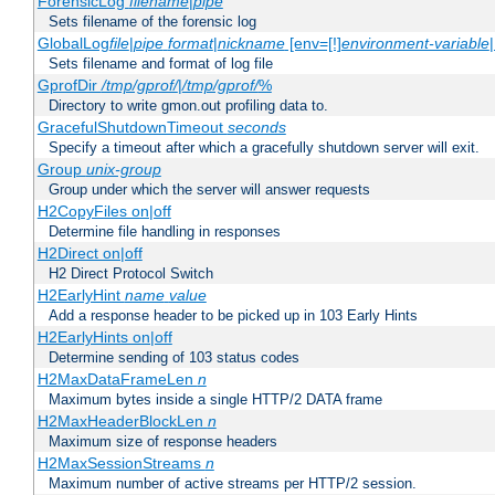
ForensicLog
filename
|
pipe
Sets filename of the forensic log
GlobalLog
file
|
pipe
format
|
nickname
[env=[!]
environment-variable
Sets filename and format of log file
GprofDir
/tmp/gprof/
|
/tmp/gprof/
%
Directory to write gmon.out profiling data to.
GracefulShutdownTimeout
seconds
Specify a timeout after which a gracefully shutdown server will exit.
Group
unix-group
Group under which the server will answer requests
H2CopyFiles on|off
Determine file handling in responses
H2Direct on|off
H2 Direct Protocol Switch
H2EarlyHint
name
value
Add a response header to be picked up in 103 Early Hints
H2EarlyHints on|off
Determine sending of 103 status codes
H2MaxDataFrameLen
n
Maximum bytes inside a single HTTP/2 DATA frame
H2MaxHeaderBlockLen
n
Maximum size of response headers
H2MaxSessionStreams
n
Maximum number of active streams per HTTP/2 session.