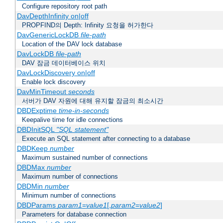
Configure repository root path
DavDepthInfinity on|off
PROPFIND의 Depth: Infinity 요청을 허가한다
DavGenericLockDB
file-path
Location of the DAV lock database
DavLockDB
file-path
DAV 잠금 데이터베이스 위치
DavLockDiscovery on|off
Enable lock discovery
DavMinTimeout
seconds
서버가 DAV 자원에 대해 유지할 잠금의 최소시간
DBDExptime
time-in-seconds
Keepalive time for idle connections
DBDInitSQL
"SQL statement"
Execute an SQL statement after connecting to a database
DBDKeep
number
Maximum sustained number of connections
DBDMax
number
Maximum number of connections
DBDMin
number
Minimum number of connections
DBDParams
param1
=
value1
[,
param2
=
value2
]
Parameters for database connection