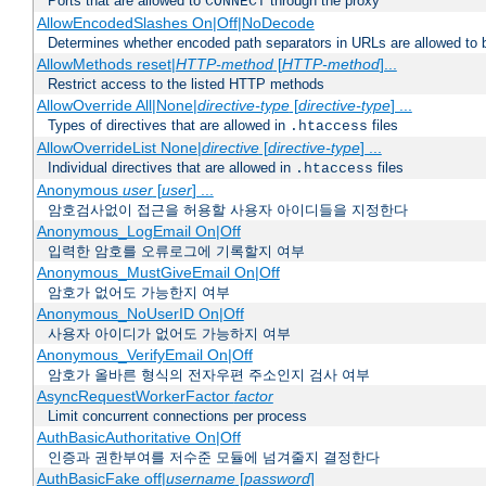
Ports that are allowed to
through the proxy
CONNECT
AllowEncodedSlashes On|Off|NoDecode
Determines whether encoded path separators in URLs are allowed to 
AllowMethods reset|
HTTP-method
[
HTTP-method
]...
Restrict access to the listed HTTP methods
AllowOverride All|None|
directive-type
[
directive-type
] ...
Types of directives that are allowed in
files
.htaccess
AllowOverrideList None|
directive
[
directive-type
] ...
Individual directives that are allowed in
files
.htaccess
Anonymous
user
[
user
] ...
암호검사없이 접근을 허용할 사용자 아이디들을 지정한다
Anonymous_LogEmail On|Off
입력한 암호를 오류로그에 기록할지 여부
Anonymous_MustGiveEmail On|Off
암호가 없어도 가능한지 여부
Anonymous_NoUserID On|Off
사용자 아이디가 없어도 가능하지 여부
Anonymous_VerifyEmail On|Off
암호가 올바른 형식의 전자우편 주소인지 검사 여부
AsyncRequestWorkerFactor
factor
Limit concurrent connections per process
AuthBasicAuthoritative On|Off
인증과 권한부여를 저수준 모듈에 넘겨줄지 결정한다
AuthBasicFake off|
username
[
password
]