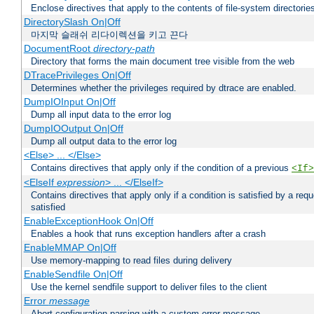
Enclose directives that apply to the contents of file-system directori
DirectorySlash On|Off
마지막 슬래쉬 리다이렉션을 키고 끈다
DocumentRoot
directory-path
Directory that forms the main document tree visible from the web
DTracePrivileges On|Off
Determines whether the privileges required by dtrace are enabled.
DumpIOInput On|Off
Dump all input data to the error log
DumpIOOutput On|Off
Dump all output data to the error log
<Else> ... </Else>
Contains directives that apply only if the condition of a previous
<If>
<ElseIf
expression
> ... </ElseIf>
Contains directives that apply only if a condition is satisfied by a req
satisfied
EnableExceptionHook On|Off
Enables a hook that runs exception handlers after a crash
EnableMMAP On|Off
Use memory-mapping to read files during delivery
EnableSendfile On|Off
Use the kernel sendfile support to deliver files to the client
Error
message
Abort configuration parsing with a custom error message