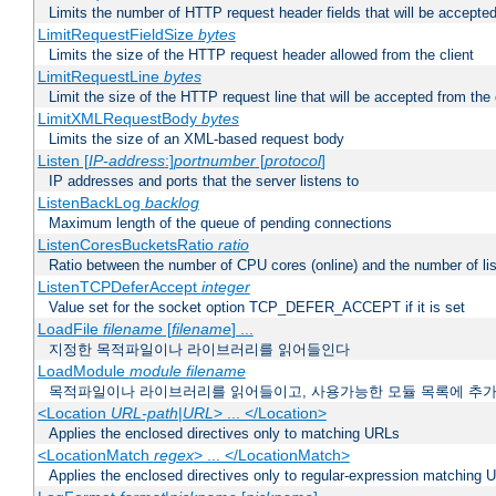
Limits the number of HTTP request header fields that will be accepted
LimitRequestFieldSize
bytes
Limits the size of the HTTP request header allowed from the client
LimitRequestLine
bytes
Limit the size of the HTTP request line that will be accepted from the 
LimitXMLRequestBody
bytes
Limits the size of an XML-based request body
Listen [
IP-address
:]
portnumber
[
protocol
]
IP addresses and ports that the server listens to
ListenBackLog
backlog
Maximum length of the queue of pending connections
ListenCoresBucketsRatio
ratio
Ratio between the number of CPU cores (online) and the number of lis
ListenTCPDeferAccept
integer
Value set for the socket option TCP_DEFER_ACCEPT if it is set
LoadFile
filename
[
filename
] ...
지정한 목적파일이나 라이브러리를 읽어들인다
LoadModule
module filename
목적파일이나 라이브러리를 읽어들이고, 사용가능한 모듈 목록에 추
<Location
URL-path
|
URL
> ... </Location>
Applies the enclosed directives only to matching URLs
<LocationMatch
regex
> ... </LocationMatch>
Applies the enclosed directives only to regular-expression matching 