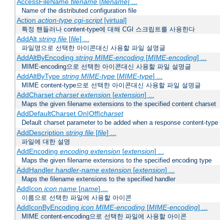
AccessFileName
filename
[
filename
] ...
Name of the distributed configuration file
Action
action-type
cgi-script
[virtual]
특정 핸들러나 content-type에 대해 CGI 스크립트를 사용한다
AddAlt
string
file
[
file
] ...
파일명으로 선택한 아이콘대신 사용할 파일 설명글
AddAltByEncoding
string
MIME-encoding
[
MIME-encoding
] ...
MIME-encoding으로 선택한 아이콘대신 사용할 파일 설명글
AddAltByType
string
MIME-type
[
MIME-type
] ...
MIME content-type으로 선택한 아이콘대신 사용할 파일 설명글
AddCharset
charset
extension
[
extension
] ...
Maps the given filename extensions to the specified content charset
AddDefaultCharset On|Off|
charset
Default charset parameter to be added when a response content-type
AddDescription
string file
[
file
] ...
파일에 대한 설명
AddEncoding
encoding
extension
[
extension
] ...
Maps the given filename extensions to the specified encoding type
AddHandler
handler-name
extension
[
extension
] ...
Maps the filename extensions to the specified handler
AddIcon
icon
name
[
name
] ...
이름으로 선택한 파일에 사용할 아이콘
AddIconByEncoding
icon
MIME-encoding
[
MIME-encoding
] ...
MIME content-encoding으로 선택한 파일에 사용할 아이콘