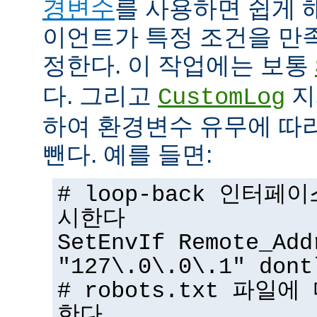
경변수
를 사용하면 쉽게 
이언트가 특정 조건을 만
정한다. 이 작업에는 보통
다. 그리고
지
CustomLog
하여 환경변수 유무에 따
뺀다. 예를 들면:
# loop-back 인터
시한다
SetEnvIf Remote_Add
"127\.0\.0\.1" dont
# robots.txt 파일
한다