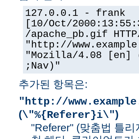
127.0.0.1 - frank
[10/Oct/2000:13:55:
/apache_pb.gif HTTP
"http://www.example
"Mozilla/4.08 [en] 
;Nav)"
추가된 항목은:
"http://www.example
(
)
\"%{Referer}i\"
"Referer" (맞춤법 틀