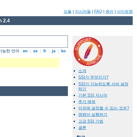
모듈
|
지시어들
|
FAQ
|
용어
|
사이트맵
 2.4
가능한 언어:
en
|
es
|
fr
|
ja
|
ko
소개
SSI가 무엇인가?
SSI가 가능하도록 서버 설정
하기
기본 SSI 지시어
추가 예제
이외에 설정할 수 있는 것은?
명령어 실행하기
고급 SSI 기법
결론