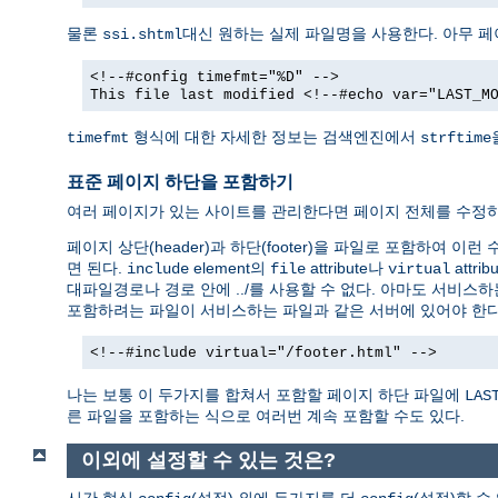
물론
대신 원하는 실제 파일명을 사용한다. 아무 
ssi.shtml
<!--#config timefmt="%D" -->
This file last modified <!--#echo var="LAST_M
형식에 대한 자세한 정보는 검색엔진에서
timefmt
strftime
표준 페이지 하단을 포함하기
여러 페이지가 있는 사이트를 관리한다면 페이지 전체를 수정하
페이지 상단(header)과 하단(footer)을 파일로 포함하여 이
면 된다.
element의
attribute나
attr
include
file
virtual
대파일경로나 경로 안에 ../를 사용할 수 없다. 아마도 서비스하
포함하려는 파일이 서비스하는 파일과 같은 서버에 있어야 한다
<!--#include virtual="/footer.html" -->
나는 보통 이 두가지를 합쳐서 포함할 페이지 하단 파일에
LAS
른 파일을 포함하는 식으로 여러번 계속 포함할 수도 있다.
이외에 설정할 수 있는 것은?
시간 형식
(설정) 외에 두가지를 더
(설정)할 수