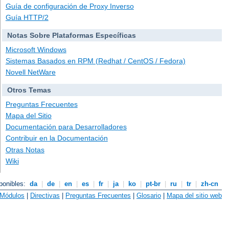
Guía de configuración de Proxy Inverso
Guía HTTP/2
Notas Sobre Plataformas Específicas
Microsoft Windows
Sistemas Basados en RPM (Redhat / CentOS / Fedora)
Novell NetWare
Otros Temas
Preguntas Frecuentes
Mapa del Sitio
Documentación para Desarrolladores
Contribuir en la Documentación
Otras Notas
Wiki
ponibles:
da
|
de
|
en
|
es
|
fr
|
ja
|
ko
|
pt-br
|
ru
|
tr
|
zh-cn
Módulos
|
Directivas
|
Preguntas Frecuentes
|
Glosario
|
Mapa del sitio web