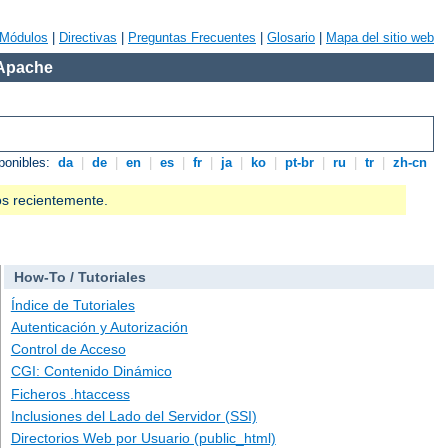
Módulos
|
Directivas
|
Preguntas Frecuentes
|
Glosario
|
Mapa del sitio web
 Apache
ponibles:
da
|
de
|
en
|
es
|
fr
|
ja
|
ko
|
pt-br
|
ru
|
tr
|
zh-cn
os recientemente.
How-To / Tutoriales
Índice de Tutoriales
Autenticación y Autorización
Control de Acceso
CGI: Contenido Dinámico
Ficheros .htaccess
Inclusiones del Lado del Servidor (SSI)
Directorios Web por Usuario (public_html)